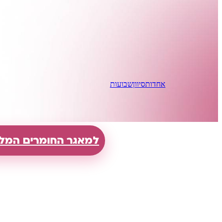
אחדות
סיוון
שבועות
למאגר החומרים המל