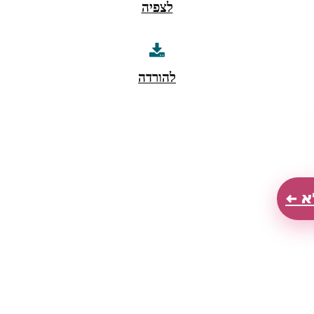
לצפיה
להורדה
א ←