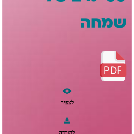
חה
לצפיה
להורדה