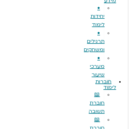
•
יחידות
לימוד
•
תרגילים
ומשחקים
•
מערכי
שיעור
רות
ד
📖
חוברת
תשובה
📖
חוברת