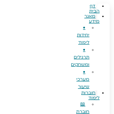
ף
ת
אגר
ע
•
יחידות
לימוד
•
תרגילים
ומשחקים
•
מערכי
שיעור
וברות
וד
📖
חוברת