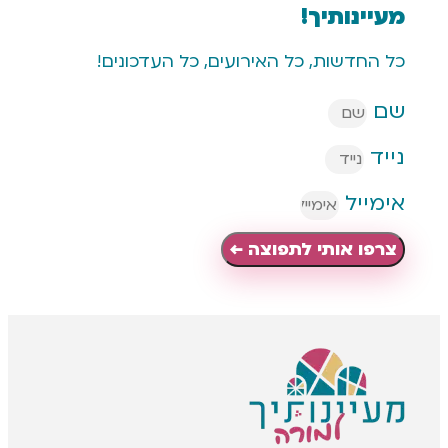
נותיך!
דשות, כל האירועים, כל העדכונים!
יל
 אותי לתפוצה ←