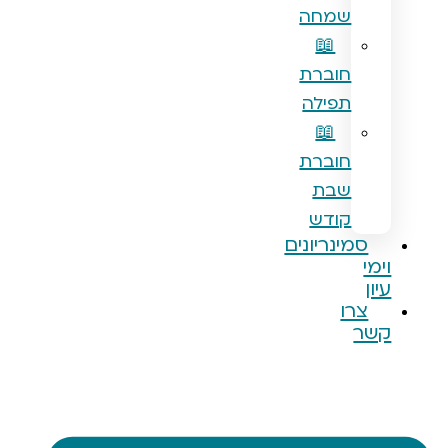
שמחה
📖
חוברת
תפילה
📖
חוברת
שבת
קודש
מינריונים
רו
ר