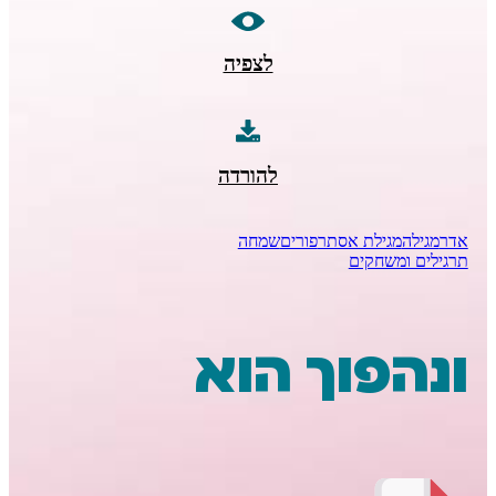
לצפיה
להורדה
מגילת אסתר
פורים
שמחה
ומשחקים
פוך הוא