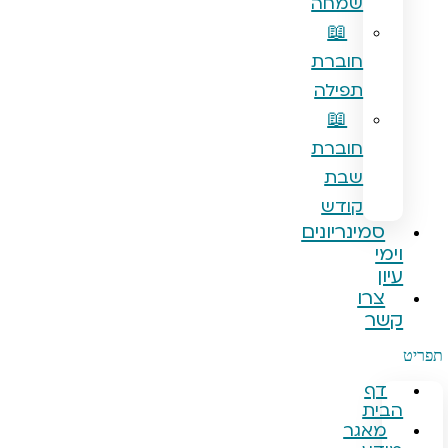
שמחה
📖
חוברת
תפילה
📖
חוברת
שבת
קודש
נריונים
ו
גר