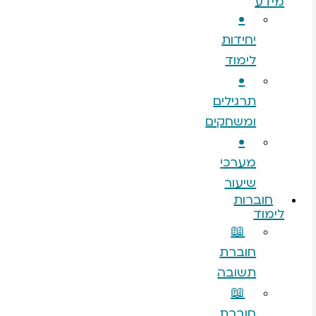
•
יחידות
לימוד
•
תרגילים
ומשחקים
•
מערכי
שיעור
רות
ד
📖
חוברת
תשובה
📖
חוברת