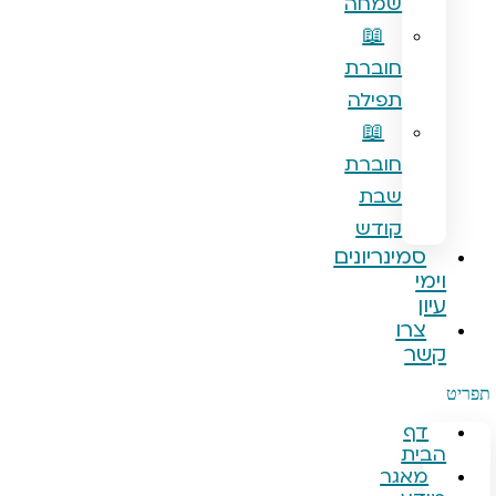
שמחה
📖
חוברת
תפילה
📖
חוברת
שבת
קודש
נריונים
ו
גר