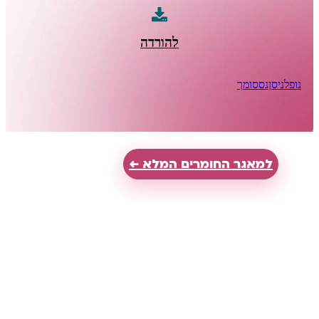
להורדה
סומך
אגר החומרים המלא ←