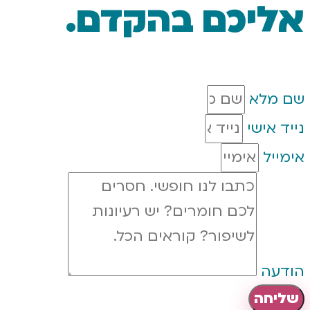
כם בהקדם.
י