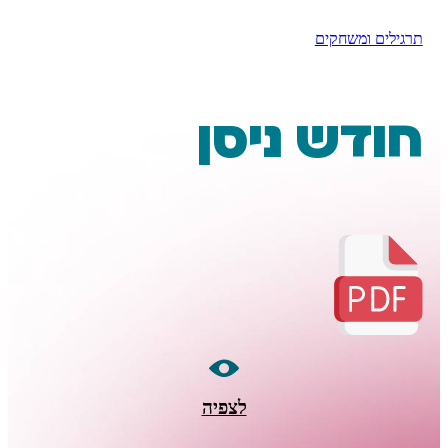
ומשחקים
ש ניסן
לצפיה