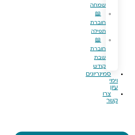
שמחה
📖
חוברת
תפילה
📖
חוברת
שבת
קודש
מינריונים
רו
ר