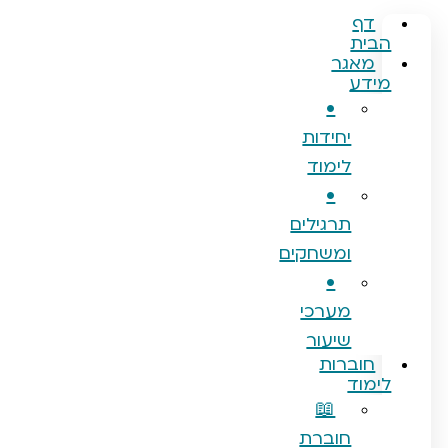
ף
ת
אגר
ע
•
יחידות
לימוד
•
תרגילים
ומשחקים
•
מערכי
שיעור
וברות
וד
📖
חוברת