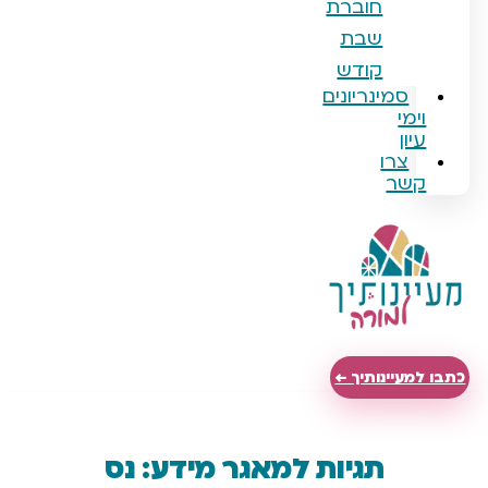
חוברת
שבת
קודש
מינריונים
רו
ר
ינותיך ←
תגיות למאגר מידע: נס