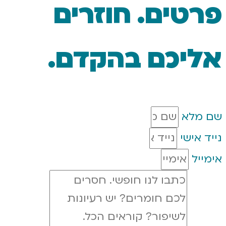
ים. חוזרים
כם בהקדם.
י