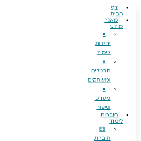
ף
ת
אגר
ע
•
יחידות
לימוד
•
תרגילים
ומשחקים
•
מערכי
שיעור
וברות
וד
📖
חוברת