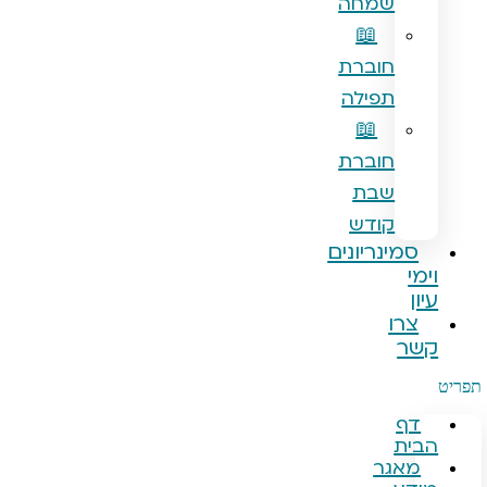
שמחה
📖
חוברת
תפילה
📖
חוברת
שבת
קודש
נריונים
ו
גר