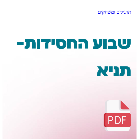
ומשחקים
וע החסידות-
יא