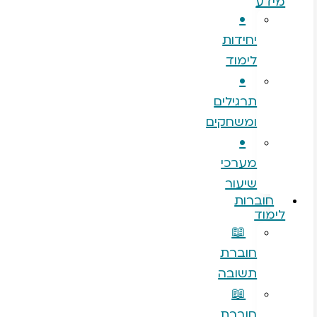
•
יחידות
לימוד
•
תרגילים
ומשחקים
•
מערכי
שיעור
רות
ד
📖
חוברת
תשובה
📖
חוברת