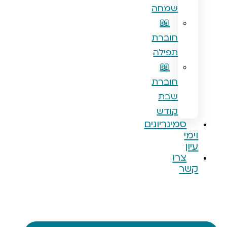
שמחה
📖
חוברת
תפילה
📖
חוברת
שבת
קודש
מינריונים
רו
ר