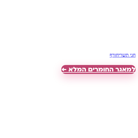
חגי תשרי
חורף
למאגר החומרים המלא ←